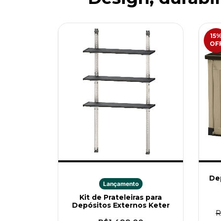
15
OF
Dep
Lançamento
Kit de Prateleiras para
Depósitos Externos Keter
R