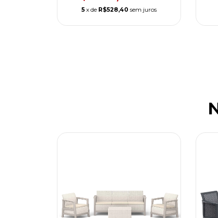
5
x de
R$528,40
sem juros
N