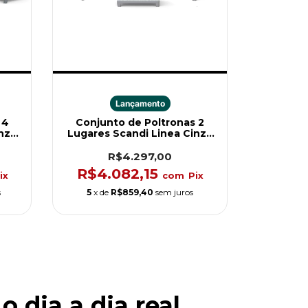
Lançamento
 4
Conjunto de Poltronas 2
nza
Lugares Scandi Linea Cinza
Keter
R$4.297,00
R$4.082,15
ix
com
Pix
s
5
x de
R$859,40
sem juros
 dia a dia real.