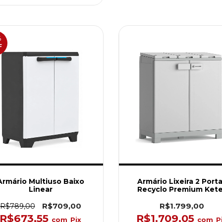
%
F
Armário Multiuso Baixo
Armário Lixeira 2 Port
Linear
Recyclo Premium Kete
R$709,00
R$1.799,00
R$789,00
R$673,55
R$1.709,05
com
Pix
com
P