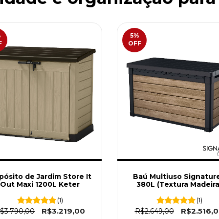
%
5
%
F
OFF
ósito de Jardim Store It
Baú Multiuso Signature
Out Maxi 1200L Keter
380L (Textura Madeira
Keter
(1)
(1)
R$3.219,00
R$2.516,
$3.790,00
R$2.649,00