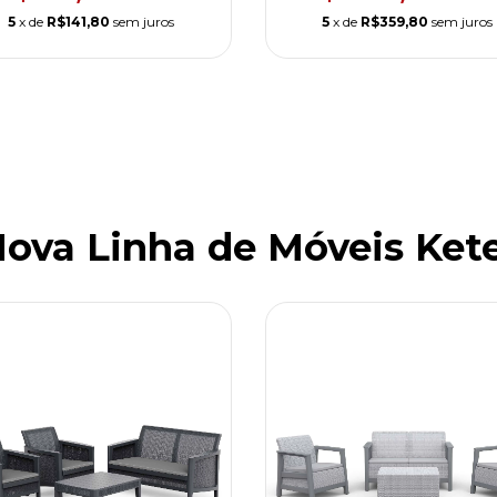
5
x de
R$141,80
sem juros
5
x de
R$359,80
sem juros
ova Linha de Móveis Ket