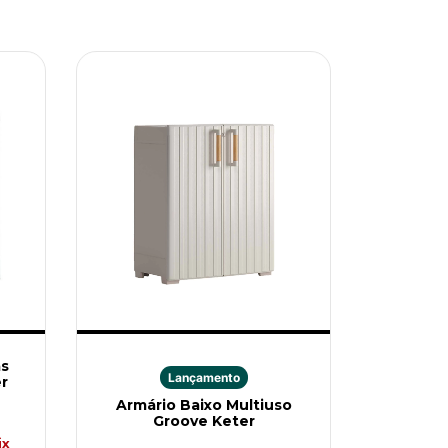
as
Lançamento
r
Armário Baixo Multiuso
Groove Keter
ix