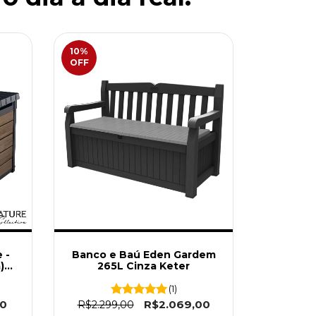
10
%
OFF
 -
Banco e Baú Eden Gardem
)
265L Cinza Keter
(1)
00
R$2.069,00
R$2.299,00