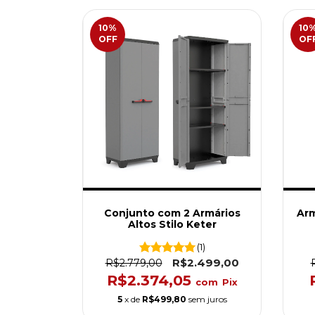
10
%
10
OFF
OF
Conjunto com 2 Armários
Arm
Altos Stilo Keter
(1)
R$2.499,00
R$2.779,00
R$2.374,05
com
Pix
5
x de
R$499,80
sem juros