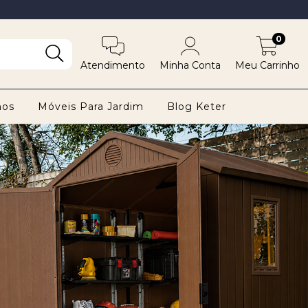
0
Atendimento
Minha Conta
Meu Carrinho
nos
Móveis Para Jardim
Blog Keter