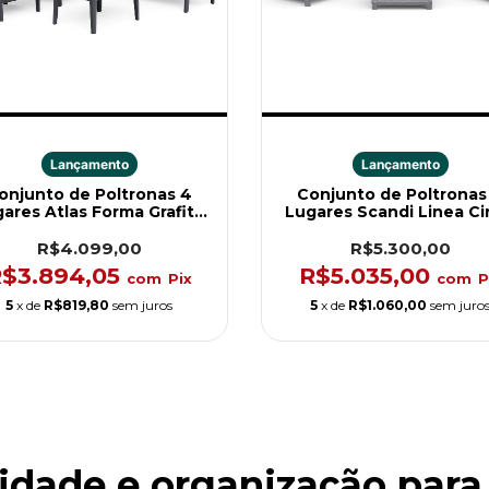
Lançamento
Lançamento
onjunto de Poltronas 4
Conjunto de Poltronas
ares Atlas Forma Grafite
Lugares Scandi Linea Ci
Keter
Keter
R$4.099,00
R$5.300,00
$3.894,05
R$5.035,00
com
Pix
com
P
5
x de
R$819,80
sem juros
5
x de
R$1.060,00
sem juro
idade e organização para o