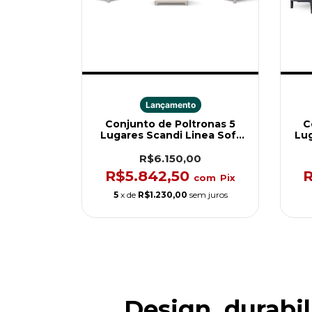
Lançamento
Conjunto de Poltronas 5
C
Lugares Scandi Linea Soft
Lug
Bege Keter
R$6.150,00
R$5.842,50
R
com
Pix
5
x de
R$1.230,00
sem juros
Design, durabil