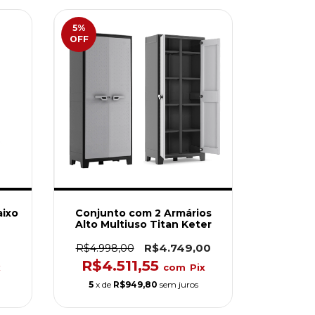
5
%
OFF
aixo
Conjunto com 2 Armários
Alto Multiuso Titan Keter
R$4.749,00
R$4.998,00
R$4.511,55
x
com
Pix
5
x de
R$949,80
sem juros