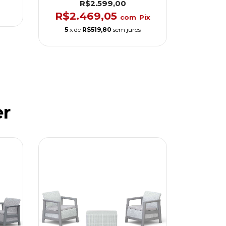
R$2.599,00
R$2.469,05
com
Pix
5
x de
R$519,80
sem juros
er