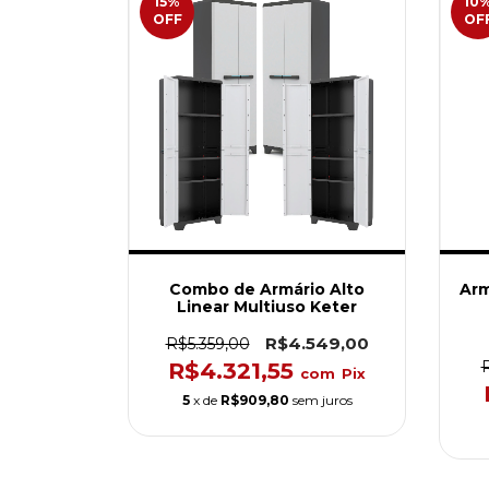
15
%
10
OFF
OF
Combo de Armário Alto
Arm
Linear Multiuso Keter
R$4.549,00
R$5.359,00
R$4.321,55
com
Pix
5
x de
R$909,80
sem juros