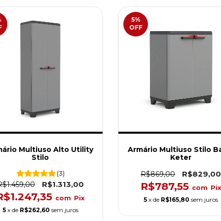
%
5
%
F
OFF
ário Multiuso Alto Utility
Armário Multiuso Stilo B
Stilo
Keter
(3)
R$829,00
R$869,00
R$1.313,00
R$1.459,00
R$787,55
com
Pi
R$1.247,35
com
Pix
5
x de
R$165,80
sem juros
5
x de
R$262,60
sem juros