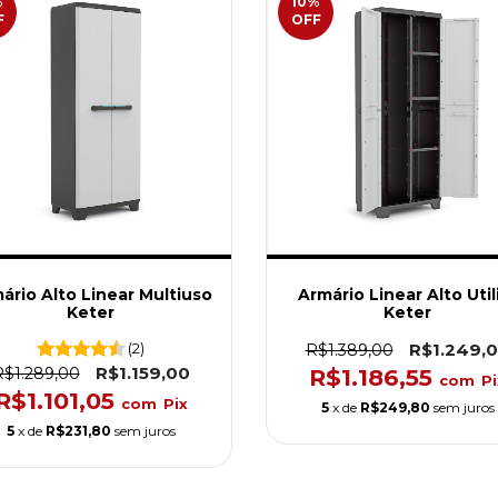
%
10
%
F
OFF
ário Alto Linear Multiuso
Armário Linear Alto Util
Keter
Keter
(2)
R$1.249,
R$1.389,00
R$1.159,00
R$1.289,00
R$1.186,55
com
Pi
R$1.101,05
com
Pix
5
x de
R$249,80
sem juros
5
x de
R$231,80
sem juros