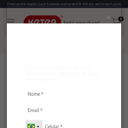
Frete grátis região Sul e Suldeste acima de R$ 499 em até 5x sem juros
0
Ganhe um desconto
exclusivo para arrasar
com estilo!
Resgate seu cupom de desconto
5
%
OFF
para aposentar aquilo que já não te
representa mais.