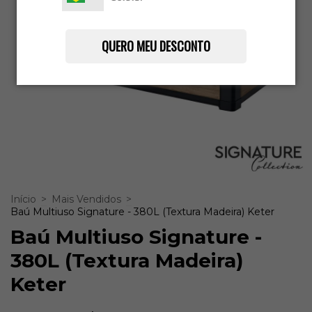
QUERO MEU DESCONTO
Início
>
Mais Vendidos
>
Baú Multiuso Signature - 380L (Textura Madeira) Keter
Baú Multiuso Signature -
380L (Textura Madeira)
Keter