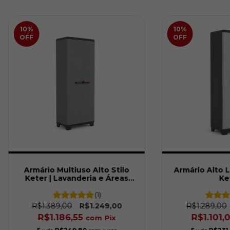
10
%
10
%
OFF
OFF
Armário Multiuso Alto Stilo
Armário Alto L
Keter | Lavanderia e Áreas
Ke
Externas
(1)
R$1.389,00
R$1.289,00
R$1.249,00
R$1.186,55
R$1.101,
com
Pix