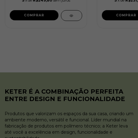
5
x de
R$249,80
sem juros
5
x de
R$231
KETER É A COMBINAÇÃO PERFEITA
ENTRE DESIGN E FUNCIONALIDADE
Produtos que valorizam os espaços da sua casa, criando um
ambiente moderno, versátil e funcional. Líder mundial na
fabricação de produtos em polímero técnico; a Keter leva
até você a excelência em design, funcionalidade e