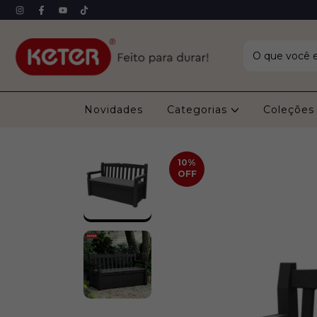
Novidades
Categorias
Coleçõe
10
%
OFF