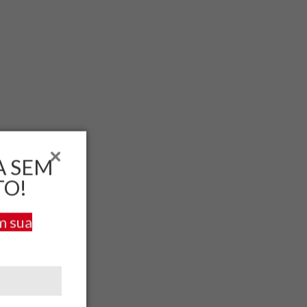
A SEM
TO!
m sua