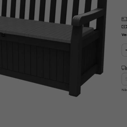
Ve
Ent
Nã