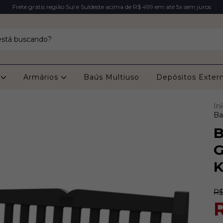
Frete grátis região Sul e Suldeste acima de R$ 499 em até 5x sem juros
s
Armários
Baús Multiuso
Depósitos Exter
Iní
Ba
B
G
K
R$