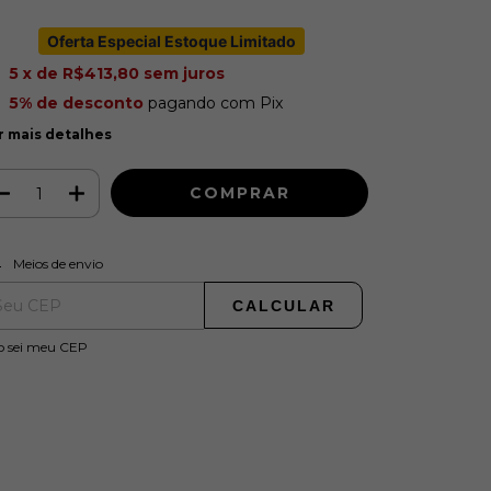
Oferta Especial Estoque Limitado
5
x de
R$413,80
sem juros
5% de desconto
pagando com Pix
r mais detalhes
ALTERAR CEP
regas para o CEP:
Meios de envio
CALCULAR
o sei meu CEP