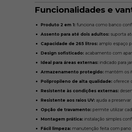
Funcionalidades e va
Produto 2 em 1:
funciona como banco conf
Assento para até dois adultos:
suporta at
Capacidade de 265 litros:
amplo espaço pa
Design sofisticado:
acabamento com aparên
Ideal para áreas externas:
indicado para jar
Armazenamento protegido:
mantém os it
Polipropileno de alta qualidade:
oferece d
Resistente às condições externas:
desenv
Resistente aos raios UV:
ajuda a preservar 
Opção de travamento:
permite utilizar ca
Montagem prática:
instalação simples conf
Fácil limpeza:
manutenção feita com pano