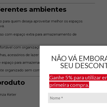
erentes ambientes
o para quem deseja aproveitar melhor os espaços
va.
anso com espaço extra para armazenamento de
ortável com organização para pequenos objetos.
has, acessórios de lazer e itens utilizados no ambiente.
NÃO VÁ EMBOR
e espaço para armazenar objetos de apoio.
SEU DESCON
te organizado sem comprometer o visual.
Ganhe 5% para utilizar e
produto
primeira compra.
nza Keter