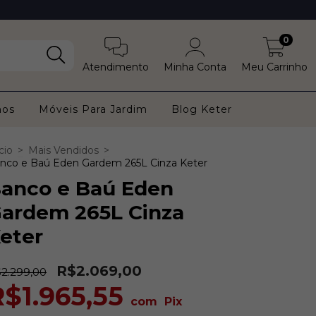
0
Atendimento
Minha Conta
Meu Carrinho
nos
Móveis Para Jardim
Blog Keter
cio
>
Mais Vendidos
>
nco e Baú Eden Gardem 265L Cinza Keter
anco e Baú Eden
ardem 265L Cinza
eter
R$2.069,00
2.299,00
R$1.965,55
com
Pix