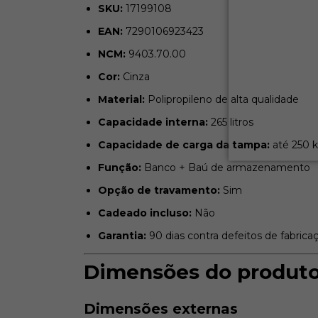
SKU:
17199108
EAN:
7290106923423
NCM:
9403.70.00
Cor:
Cinza
Material:
Polipropileno de alta qualidade
Capacidade interna:
265 litros
Capacidade de carga da tampa:
até 250 
Função:
Banco + Baú de armazenamento
Opção de travamento:
Sim
Cadeado incluso:
Não
Garantia:
90 dias contra defeitos de fabrica
Dimensões do produt
Dimensões externas