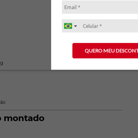
QUERO MEU DESCON
kg
ção
o montado