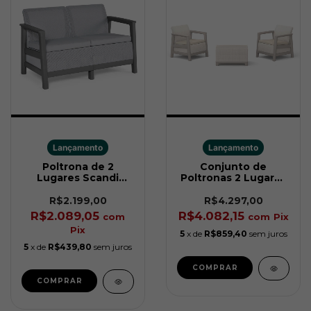
Lançamento
Lançamento
Poltrona de 2
Conjunto de
Lugares Scandi
Poltronas 2 Lugares
Linea Cinza Keter
Scandi Soft Bege
Keter
R$2.199,00
R$4.297,00
R$2.089,05
R$4.082,15
com
com
Pix
Pix
5
x de
R$859,40
sem juros
5
x de
R$439,80
sem juros