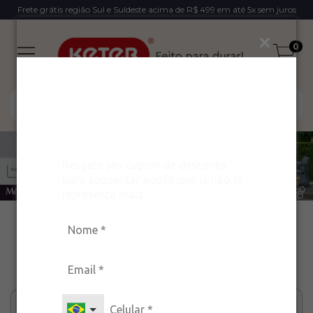
Frete grátis região Sul e Suldeste acima de R$ 499 em até 5x sem juros
0
Ganhe um desconto
exclusivo para arrasar
com estilo!
Resgate seu cupom de desconto
para aposentar aquilo que já não te
representa mais.
Início
>
Móveis Externos
Móveis Externos
Filtrar