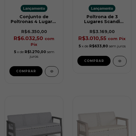
Lançamento
Lançamento
Conjunto de
Poltrona de 3
Poltronas 4 Lugares
Lugares Scandi
Scandi Forma Cinza
Linea Soft Bege
Keter
Keter
R$6.350,00
R$3.169,00
R$6.032,50
R$3.010,55
com
com
Pix
Pix
5
x de
R$633,80
sem juros
5
x de
R$1.270,00
sem
juros