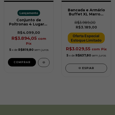
Bancada e Armário
Lançamento
Buffet XL Marrom
Keter
Conjunto de
R$3.989,00
Poltronas 4 Lugares
R$3.189,00
Atlas Forma Grafite
Keter
R$4.099,00
Oferta Especial 
R$3.894,05
com
Estoque Limitado
Pix
R$3.029,55
com
Pix
5
x de
R$819,80
sem juros
5
x de
R$637,80
sem juros
ESPIAR