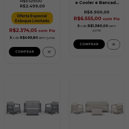
R$3.129,00
e Cooler e Bancada
R$2.499,00
para Área externa
Keter
R$6.900,00
Oferta Especial 
R$6.555,00
com
Pix
Estoque Limitado
5
x de
R$1.380,00
sem
R$2.374,05
juros
com
Pix
5
x de
R$499,80
sem juros