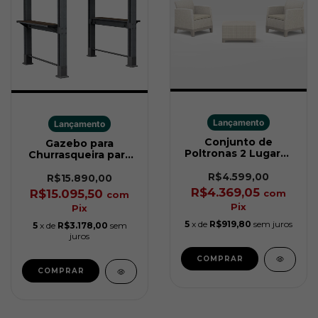
Lançamento
Lançamento
Conjunto de
Gazebo para
Poltronas 2 Lugares
Churrasqueira para
Scandi Forma Soft
Área Gourmet
Bege Keter
R$4.599,00
Grafite - Keter
R$15.890,00
R$4.369,05
R$15.095,50
com
com
Pix
Pix
5
x de
R$919,80
sem juros
5
x de
R$3.178,00
sem
juros