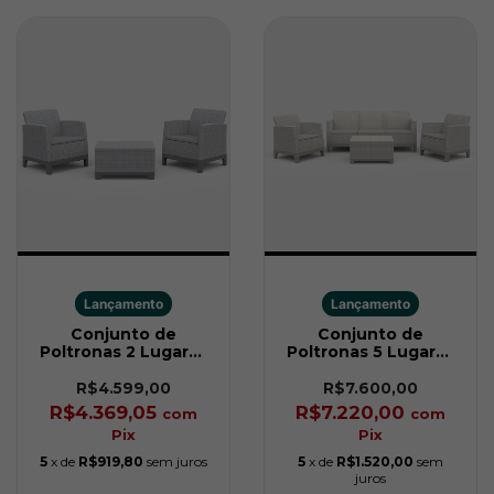
Lançamento
Lançamento
Conjunto de
Conjunto de
Poltronas 2 Lugares
Poltronas 5 Lugares
Scandi Forma Cinza
Scandi Forma Soft
keter
Bege Keter
R$4.599,00
R$7.600,00
R$4.369,05
R$7.220,00
com
com
Pix
Pix
5
x de
R$919,80
sem juros
5
x de
R$1.520,00
sem
juros