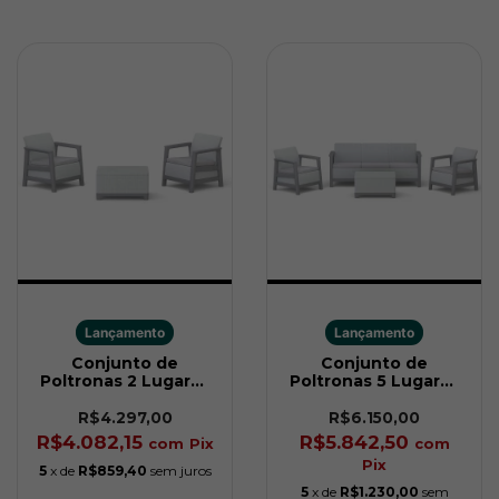
Lançamento
Lançamento
Conjunto de
Conjunto de
Poltronas 2 Lugares
Poltronas 5 Lugares
Scandi Linea Cinza
Scandi Linea Cinza
Keter
Keter
R$4.297,00
R$6.150,00
R$4.082,15
R$5.842,50
com
Pix
com
Pix
5
x de
R$859,40
sem juros
5
x de
R$1.230,00
sem