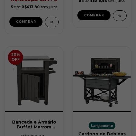
5
x de
R$319,80
sem juros
5
x de
R$413,80
sem juros
20
%
OFF
Bancada e Armário
Lançamento
Buffet Marrom
Keter
Carrinho de Bebidas