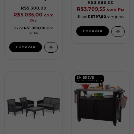
R$3.989,00
Scandi Linea Soft
Bege Keter
R$5.300,00
R$3.789,55
com
Pix
R$5.035,00
com
5
x de
R$797,80
sem juros
Pix
5
x de
R$1.060,00
sem
juros
EM BREVE
CADASTRE-SE AQUI ▼