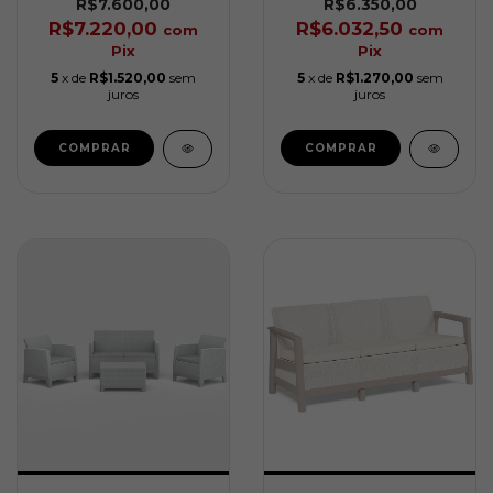
Forma Cinza Keter
Bege Keter
R$7.600,00
R$6.350,00
R$7.220,00
R$6.032,50
com
com
Pix
Pix
5
x de
R$1.520,00
sem
5
x de
R$1.270,00
sem
juros
juros