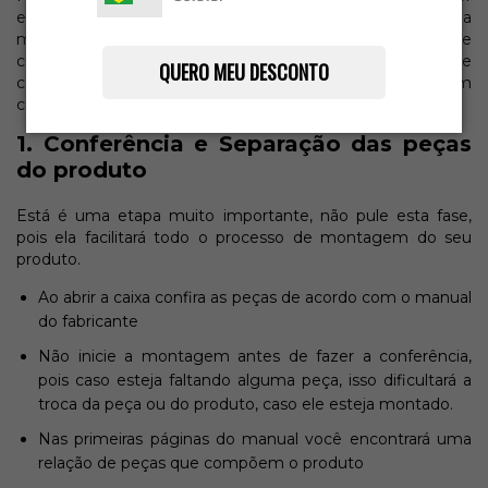
entendimento do manual do fabricante e para facilitar a
montagem de seu produto, caso não tenha familiaridade
com os produtos Keter. Oriente-se pelas dicas abaixo e
QUERO MEU DESCONTO
conseguirá montar seu porduto com mais facilidade. Em
caso de dúvidas consulte nossa equipe
1. Conferência e Separação das peças
do produto
Está é uma etapa muito importante, não pule esta fase,
pois ela facilitará todo o processo de montagem do seu
produto.
Ao abrir a caixa confira as peças de acordo com o manual
do fabricante
Não inicie a montagem antes de fazer a conferência,
pois caso esteja faltando alguma peça, isso dificultará a
troca da peça ou do produto, caso ele esteja montado.
Nas primeiras páginas do manual você encontrará uma
relação de peças que compõem o produto