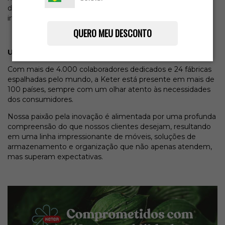
design moderno, funcionalidade e durabilidade
incomparáveis.
QUERO MEU DESCONTO
Uma História de Excelência e Inovação
Com mais de 4.000 colaboradores dedicados e 24 fábricas
espalhadas pelo mundo, a Keter está presente em mais de
100 países, sempre com um olhar atento às necessidades
dos consumidores.
Nossa paixão pela inovação é alimentada por uma profunda
compreensão do que nossos clientes desejam, resultando
em uma linha impressionante de móveis, soluções de
armazenamento e organização que não apenas atendem,
mas superam expectativas.