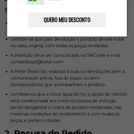
1. Condições Gerais
QUERO MEU DESCONTO
Trocas ou devoluções devem ser solicitadas em até 7
dias após o recebimento do produto.
Lembre-se que para devolução o produto deverá estar
na caixa original, com todas as peças recebidas.
A intenção deve ser comunicada via SAC pelo e-mail:
contactbrazil@keter.com
A Keter Brasil não realizará trocas ou devoluções sem a
comunicação prévia, fora do prazo, ou sem
itens/acessórios que acompanham o produto.
Lembramos que a troca (quando for a opção do cliente)
está condicionada aos mesmos prazos de entrega,
sendo obrigatória a coleta do produto reclamado, nas
mesmas condições do recebimento e com todas as
peças e partes incluídas.
2. Recusa do Pedido