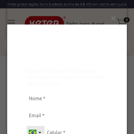
Frete grátis região Sul e Suldeste acima de R$ 499 em até 5x sem juros
0
Ganhe um desconto
exclusivo para arrasar
com estilo!
SAC
Resgate seu cupom de desconto
para aposentar aquilo que já não te
representa mais.