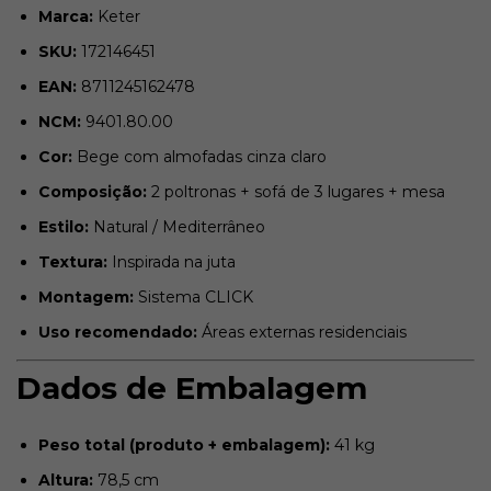
Marca:
Keter
SKU:
172146451
EAN:
8711245162478
NCM:
9401.80.00
Cor:
Bege com almofadas cinza claro
Composição:
2 poltronas + sofá de 3 lugares + mesa
Estilo:
Natural / Mediterrâneo
Textura:
Inspirada na juta
Montagem:
Sistema CLICK
Uso recomendado:
Áreas externas residenciais
Dados de Embalagem
Peso total (produto + embalagem):
41 kg
Altura:
78,5 cm