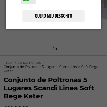
QUERO MEU DESCONTO
1
/
4
Início
>
Lançamentos
>
Conjunto de Poltronas 5 Lugares Scandi Linea Soft Bege
Keter
Conjunto de Poltronas 5
Lugares Scandi Linea Soft
Bege Keter