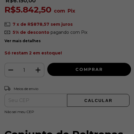
R$6.150,00
R$5.842,50
com
Pix
7
x de
R$878,57
sem juros
5% de desconto
pagando com Pix
Ver mais detalhes
Só restam
2
em estoque!
ALTERAR CEP
Entregas para o CEP:
Meios de envio
CALCULAR
Não sei meu CEP