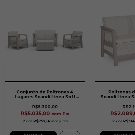
Conjunto de Poltronas 4
Poltronas d
Lugares Scandi Linea Soft
Scandi Linea S
Bege Keter
R$5.300,00
R$2.1
R$5.035,00
R$2.089
com
Pix
7
x de
R$757,14
sem juros
7
x de
R$314