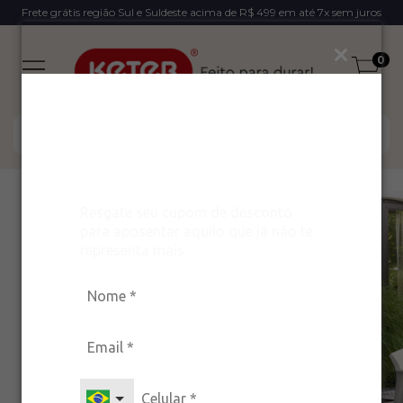
Frete grátis região Sul e Suldeste acima de R$ 499 em até 7x sem juros
0
Ganhe um desconto
exclusivo para arrasar
com estilo!
Resgate seu cupom de desconto
para aposentar aquilo que já não te
representa mais.