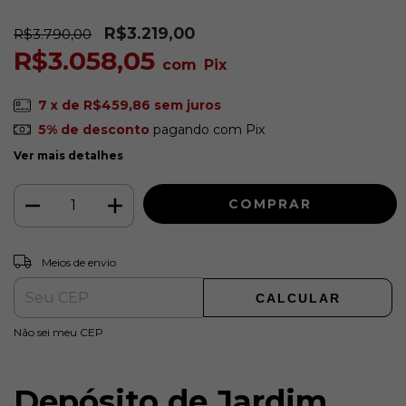
R$3.219,00
R$3.790,00
R$3.058,05
com
Pix
7
x de
R$459,86
sem juros
5% de desconto
pagando com Pix
Ver mais detalhes
ALTERAR CEP
Entregas para o CEP:
Meios de envio
CALCULAR
Não sei meu CEP
Depósito de Jardim