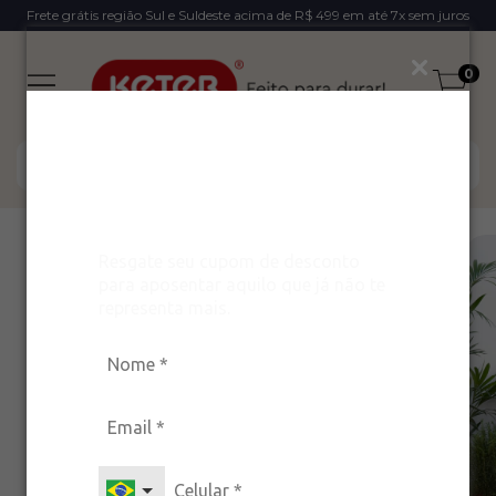
Frete grátis região Sul e Suldeste acima de R$ 499 em até 7x sem juros
0
Ganhe um desconto
exclusivo para arrasar
com estilo!
Resgate seu cupom de desconto
15
%
OFF
para aposentar aquilo que já não te
representa mais.