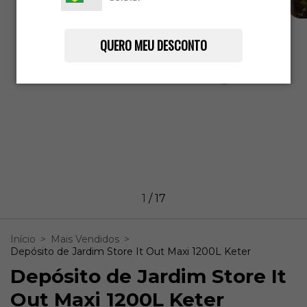
QUERO MEU DESCONTO
1
/
17
Início
>
Mais Vendidos
>
Depósito de Jardim Store It Out Maxi 1200L Keter
Depósito de Jardim Store It
Out Maxi 1200L Keter