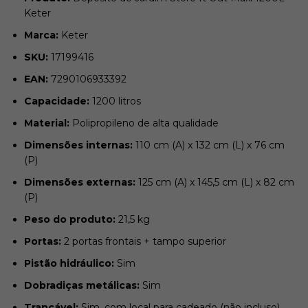
Keter
Marca:
Keter
SKU:
17199416
EAN:
7290106933392
Capacidade:
1200 litros
Material:
Polipropileno de alta qualidade
Dimensões internas:
110 cm (A) x 132 cm (L) x 76 cm
(P)
Dimensões externas:
125 cm (A) x 145,5 cm (L) x 82 cm
(P)
Peso do produto:
21,5 kg
Portas:
2 portas frontais + tampo superior
Pistão hidráulico:
Sim
Dobradiças metálicas:
Sim
Trancável:
Sim, com local para cadeado (não incluso)