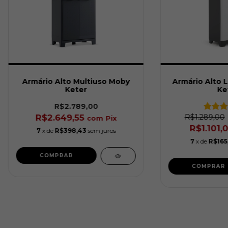
Armário Alto Multiuso Moby
Armário Alto L
Keter
Ke
R$2.789,00
R$2.649,55
R$1.289,00
com
Pix
R$1.101,
7
x de
R$398,43
sem juros
7
x de
R$165