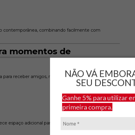
ação contemporânea, combinando facilmente com
ara momentos de
NÃO VÁ EMBOR
 para receber amigos, relaxar ou criar um novo espaço
SEU DESCON
Ganhe 5% para utilizar e
primeira compra.
e espaço adicional para guardar pequenos objetos,