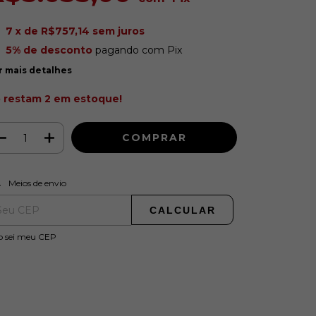
7
x de
R$757,14
sem juros
5% de desconto
pagando com Pix
r mais detalhes
 restam
2
em estoque!
ALTERAR CEP
regas para o CEP:
Meios de envio
CALCULAR
o sei meu CEP