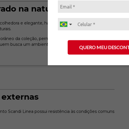
rado na natureza
a acolhedora e elegante, harmonizando perfeitamente com
urais.
porâneo da coleção, permitindo combinar o conjunto com
a quem busca um ambiente:
QUERO MEU DESCON
 externas
nto Scandi Linea possui resistência às condições comuns