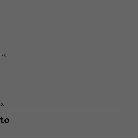
to;
o.
to