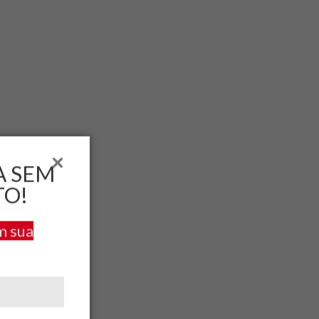
A SEM
TO!
m sua