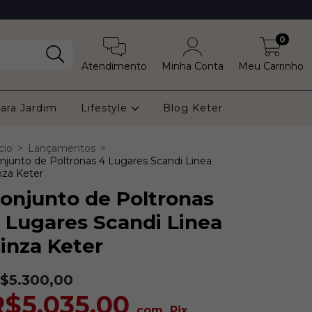
0
Atendimento
Minha Conta
Meu Carrinho
ara Jardim
Lifestyle
Blog Keter
cio
>
Lançamentos
>
njunto de Poltronas 4 Lugares Scandi Linea
nza Keter
onjunto de Poltronas
 Lugares Scandi Linea
inza Keter
$5.300,00
R$5.035,00
com
Pix