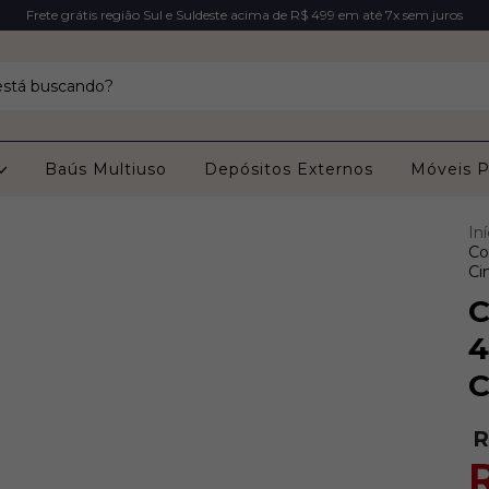
Frete grátis região Sul e Suldeste acima de R$ 499 em até 7x sem juros
Baús Multiuso
Depósitos Externos
Móveis P
Iní
Co
Ci
C
4
C
R