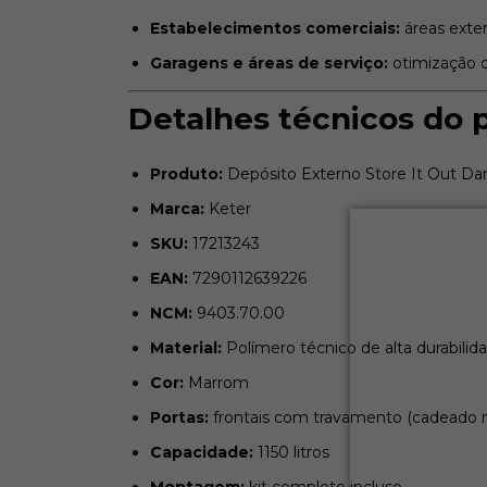
Estabelecimentos comerciais:
áreas exter
Garagens e áreas de serviço:
otimização 
Detalhes técnicos do 
Produto:
Depósito Externo Store It Out Dar
Marca:
Keter
SKU:
17213243
EAN:
7290112639226
NCM:
9403.70.00
Material:
Polímero técnico de alta durabilid
Cor:
Marrom
Portas:
frontais com travamento (cadeado n
Capacidade:
1150 litros