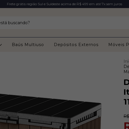
Frete grátis região Sul e Suldeste acima de R$ 499 em até 7x sem juros
Baús Multiuso
Depósitos Externos
Móveis P
Iní
De
Ma
D
I
1
R$