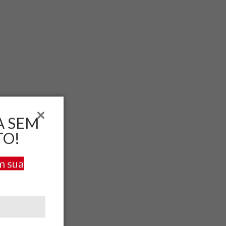
A SEM
TO!
m sua