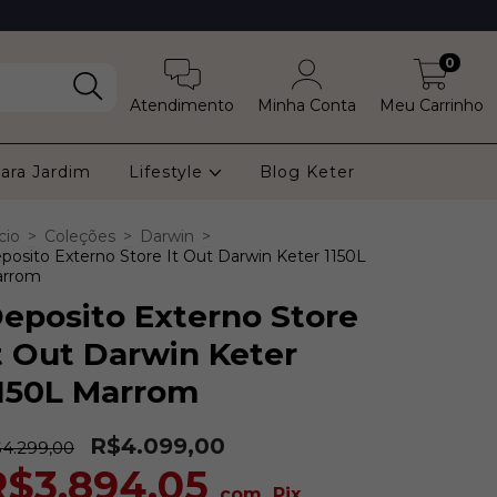
0
Atendimento
Minha Conta
Meu Carrinho
ara Jardim
Lifestyle
Blog Keter
cio
>
Coleções
>
Darwin
>
posito Externo Store It Out Darwin Keter 1150L
rrom
eposito Externo Store
t Out Darwin Keter
150L Marrom
R$4.099,00
4.299,00
R$3.894,05
com
Pix