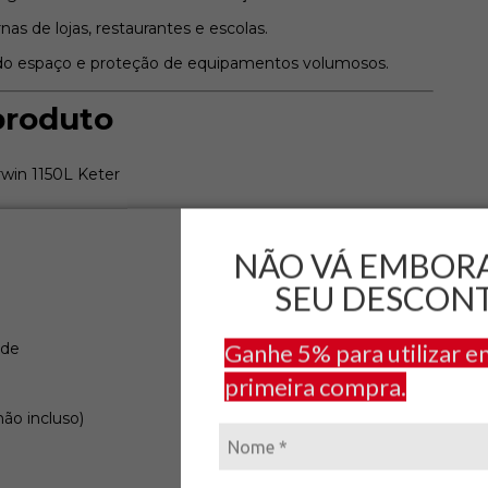
nas de lojas, restaurantes e escolas.
do espaço e proteção de equipamentos volumosos.
produto
win 1150L Keter
NÃO VÁ EMBOR
SEU DESCON
Ganhe 5% para utilizar e
ade
primeira compra.
ão incluso)