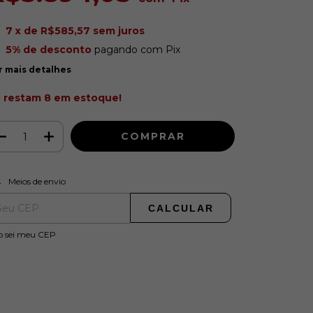
7
x de
R$585,57
sem juros
5% de desconto
pagando com Pix
r mais detalhes
 restam
8
em estoque!
ALTERAR CEP
regas para o CEP:
Meios de envio
CALCULAR
o sei meu CEP