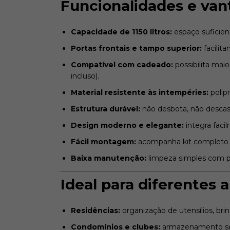
Funcionalidades e va
Capacidade de 1150 litros:
espaço suficien
Portas frontais e tampo superior:
facilit
Compatível com cadeado:
possibilita mai
incluso).
Material resistente às intempéries:
polipr
Estrutura durável:
não desbota, não descasc
Design moderno e elegante:
integra faci
Fácil montagem:
acompanha kit completo 
Baixa manutenção:
limpeza simples com 
Ideal para diferentes
Residências:
organização de utensílios, br
Condomínios e clubes:
armazenamento seg