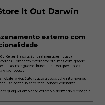
Store It Out Darwin
azenamento externo com
cionalidade
50L Keter
é a solução ideal para quem busca
s externas. Compacto externamente, mas com grande
rramentas, mangueiras, brinquedos, equipamentos
 e fácil acesso.
bilidade
, o depósito resiste à água, sol e intempéries
cendo uso contínuo sem manutenção constante.
m qualquer ambiente externo, valorizando o espaço e