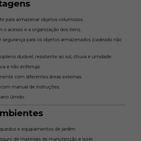
ntagens
te para armazenar objetos volumosos.
am o acesso e a organização dos itens.
or segurança para os objetos armazenados (cadeado não
opileno durável, resistente ao sol, chuva e umidade.
a e não enferruja.
lmente com diferentes áreas externas.
com manual de instruções.
pano úmido.
 ambientes
inquedos e equipamentos de jardim.
uro de materiais de manutenção e lazer.