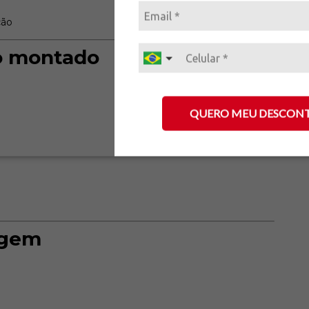
ção
o montado
QUERO MEU DESCON
agem