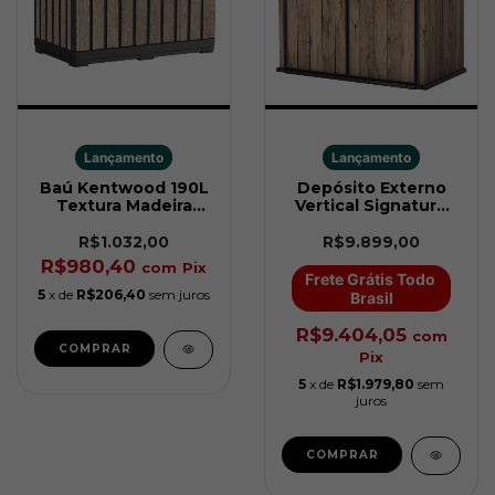
Lançamento
Lançamento
Baú Kentwood 190L
Depósito Externo
Textura Madeira
Vertical Signature
Keter
XL 3100L Madeira
Keter
R$1.032,00
R$9.899,00
R$980,40
com
Pix
Frete Grátis Todo 
5
x de
R$206,40
sem juros
Brasil
R$9.404,05
com
Pix
5
x de
R$1.979,80
sem
juros