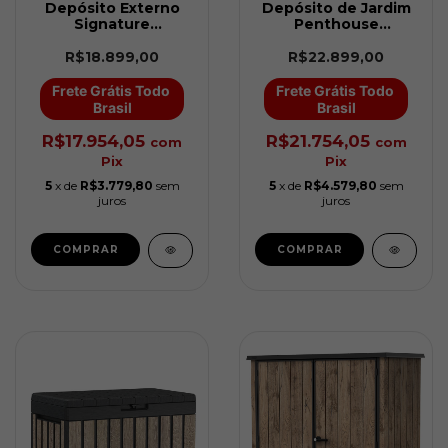
Depósito Externo
Depósito de Jardim
Signature
Penthouse
Penthouse 2,2 m x
Signature - 2,79m x
2,2 m Madeira Keter
2,18m (Textura
R$18.899,00
R$22.899,00
Madeira) Keter
Frete Grátis Todo 
Frete Grátis Todo 
Brasil
Brasil
R$17.954,05
R$21.754,05
com
com
Pix
Pix
5
x de
R$3.779,80
sem
5
x de
R$4.579,80
sem
juros
juros