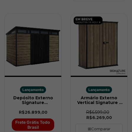
EM BREVE
CADASTRE-SE AQUI ▼
Lançamento
Lançamento
Depósito Externo
Armário Externo
Signature
Vertical Signature -
Penthouse 3,42 m x
1400L (Textura
2,18 m Madeira Keter
Madeira) Keter
R$6.599,00
R$26.899,00
R$6.269,00
Frete Grátis Todo 
Brasil
⊞
Comparar