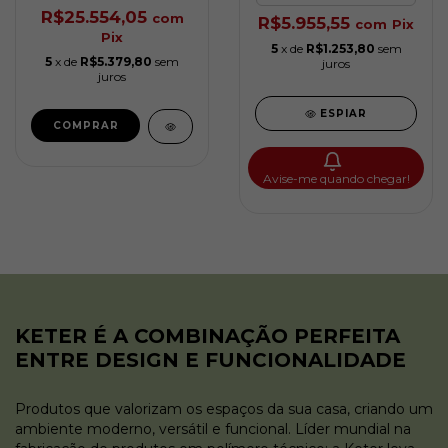
R$25.554,05
com
R$5.955,55
com
Pix
Pix
5
x de
R$1.253,80
sem
5
x de
R$5.379,80
sem
juros
juros
ESPIAR
Avise-me quando chegar!
KETER É A COMBINAÇÃO PERFEITA
ENTRE DESIGN E FUNCIONALIDADE
Produtos que valorizam os espaços da sua casa, criando um
ambiente moderno, versátil e funcional. Líder mundial na