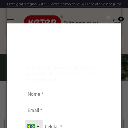
Frete grátis região Sul e Suldeste acima de R$ 499 em até 5x sem juros
0
Ganhe um desconto
exclusivo para arrasar
com estilo!
Resgate seu cupom de desconto
para aposentar aquilo que já não te
representa mais.
Início
>
Signature
Signature
Filtrar