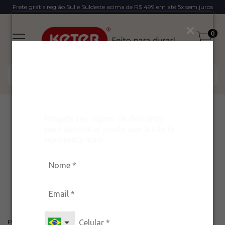
Frete grátis região Sul e Suldeste acima de R$ 499 em até 5x sem juros
0
Ganhe um desconto
exclusivo para arrasar
com estilo!
Início
>
Blog
>
Resgate seu cupom de desconto
Design bonito também pode ser sustentável: um novo
para aposentar aquilo que já não te
jeito de olhar para a casa
representa mais.
Design bonito também
pode ser sustentável: um
novo jeito de olhar para a
casa
Publicado em 13/01/2026 por Marketing Keter Brasil Mark