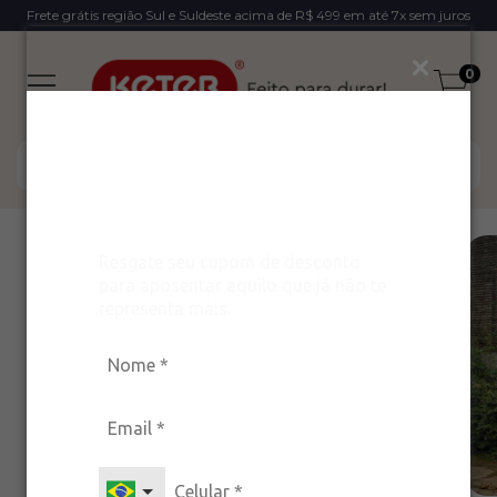
Frete grátis região Sul e Suldeste acima de R$ 499 em até 7x sem juros
0
Ganhe um desconto
exclusivo para arrasar
com estilo!
Resgate seu cupom de desconto
10
%
OFF
para aposentar aquilo que já não te
representa mais.