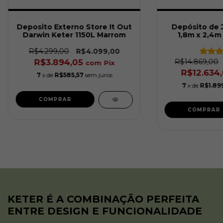
Deposito Externo Store It Out
Depósito de 
Darwin Keter 1150L Marrom
1,8m x 2,4m
R$4.299,00
R$4.099,00
R$3.894,05
R$14.869,00
com
Pix
R$12.634
7
x de
R$585,57
sem juros
7
x de
R$1.89
KETER É A COMBINAÇÃO PERFEITA
ENTRE DESIGN E FUNCIONALIDADE