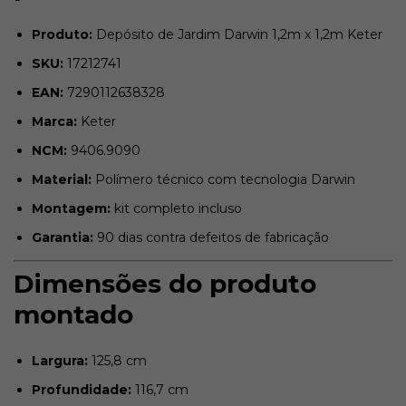
Produto:
Depósito de Jardim Darwin 1,2m x 1,2m Keter
SKU:
17212741
EAN:
7290112638328
Marca:
Keter
NCM:
9406.9090
Material:
Polímero técnico com tecnologia Darwin
Montagem:
kit completo incluso
Garantia:
90 dias contra defeitos de fabricação
Dimensões do produto
montado
Largura:
125,8 cm
Profundidade:
116,7 cm