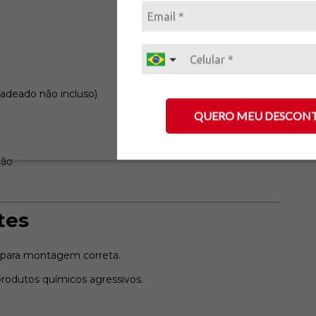
adeado não incluso)
QUERO MEU DESCON
ção
tes
 para montagem correta.
produtos químicos agressivos.