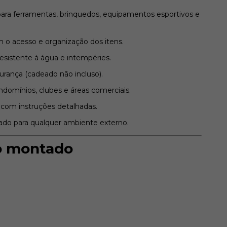
ra ferramentas, brinquedos, equipamentos esportivos e
m o acesso e organização dos itens.
resistente à água e intempéries.
ança (cadeado não incluso).
ndomínios, clubes e áreas comerciais.
com instruções detalhadas.
cado para qualquer ambiente externo.
o montado