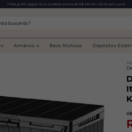
Frete grátis região Sul e Suldeste acima de R$ 499 em até 5x sem juros
s
Armários
Baús Multiuso
Depósitos Exter
Iní
De
D
I
K
R$