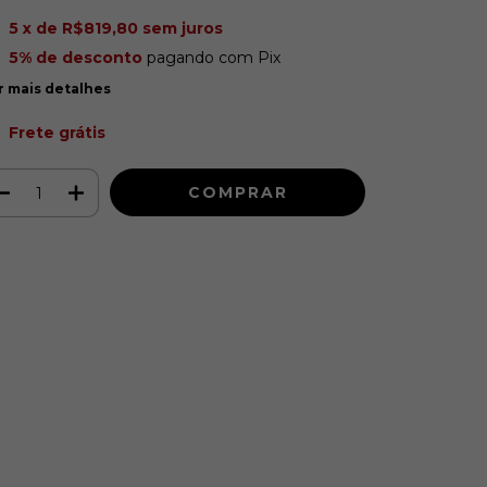
5
x de
R$819,80
sem juros
5% de desconto
pagando com Pix
r mais detalhes
Frete grátis