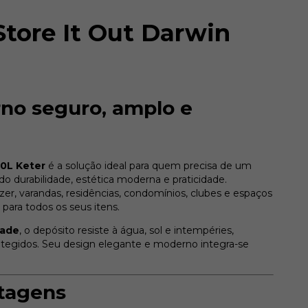
Store It Out Darwin
o seguro, amplo e
50L Keter
é a solução ideal para quem precisa de um
o durabilidade, estética moderna e praticidade.
azer, varandas, residências, condomínios, clubes e espaços
para todos os seus itens.
dade
, o depósito resiste à água, sol e intempéries,
otegidos. Seu design elegante e moderno integra-se
ntagens