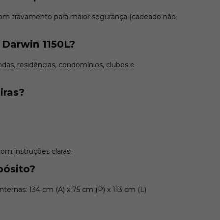
 com travamento para maior segurança (cadeado não
 Darwin 1150L?
andas, residências, condomínios, clubes e
iras?
m instruções claras.
pósito?
Internas: 134 cm (A) x 75 cm (P) x 113 cm (L)