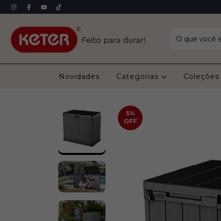
Novidades
Categorias
Coleçõe
5
%
OFF