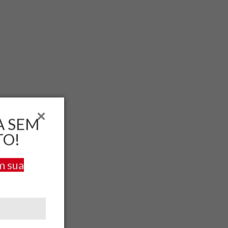
A SEM
TO!
m sua