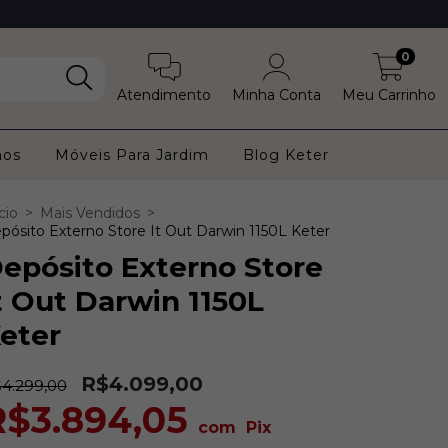
0
Atendimento
Minha Conta
Meu Carrinho
nos
Móveis Para Jardim
Blog Keter
cio
>
Mais Vendidos
>
pósito Externo Store It Out Darwin 1150L Keter
epósito Externo Store
t Out Darwin 1150L
eter
R$4.099,00
4.299,00
R$3.894,05
com
Pix