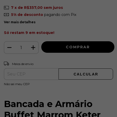
7
x de
R$357,00
sem juros
5% de desconto
pagando com Pix
Ver mais detalhes
Só restam
9
em estoque!
ALTERAR CEP
Entregas para o CEP:
Meios de envio
CALCULAR
Não sei meu CEP
Bancada e Armário
Buffet Marrom Keter