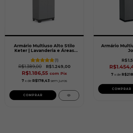
Armário Multiuso Alto Stilo
Armário Multiu
Keter | Lavanderia e Áreas
Jo
Externas
(1)
R$1.5
R$1.389,00
R$1.454
R$1.249,00
R$1.186,55
com
Pix
7
x de
R$218
7
x de
R$178,43
sem juros