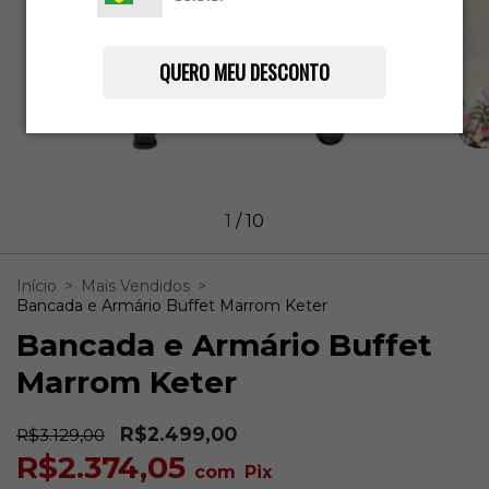
QUERO MEU DESCONTO
1
/
10
Início
>
Mais Vendidos
>
Bancada e Armário Buffet Marrom Keter
Bancada e Armário Buffet
Marrom Keter
R$2.499,00
R$3.129,00
R$2.374,05
com
Pix