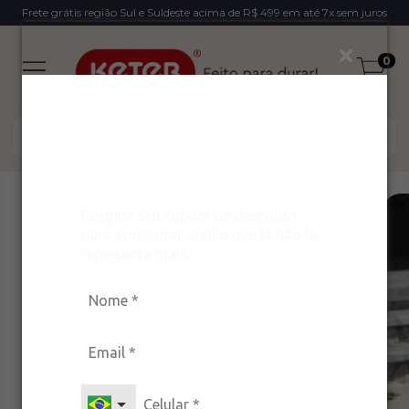
Frete grátis região Sul e Suldeste acima de R$ 499 em até 7x sem juros
0
Ganhe um desconto
exclusivo para arrasar
com estilo!
Resgate seu cupom de desconto
20
%
OFF
para aposentar aquilo que já não te
representa mais.