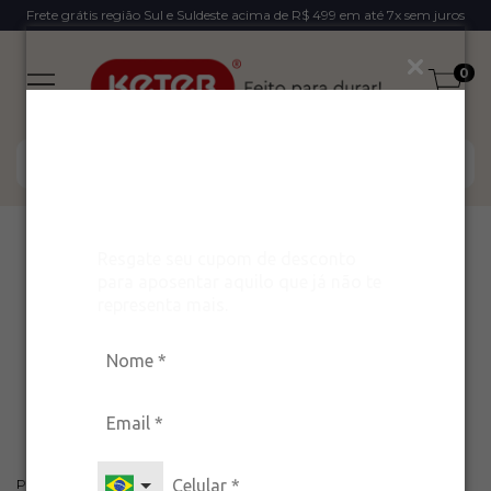
Frete grátis região Sul e Suldeste acima de R$ 499 em até 7x sem juros
0
Ganhe um desconto
exclusivo para arrasar
com estilo!
Início
>
Blog
>
Resgate seu cupom de desconto
Crie seu Refúgio Pessoal: como transformar a varanda
para aposentar aquilo que já não te
em um espaço de autocuidado com a Keter
representa mais.
Crie seu Refúgio Pessoal:
como transformar a
varanda em um espaço de
autocuidado com a Keter
Publicado em 12/12/2025 por Marketing Keter Brasil Mark