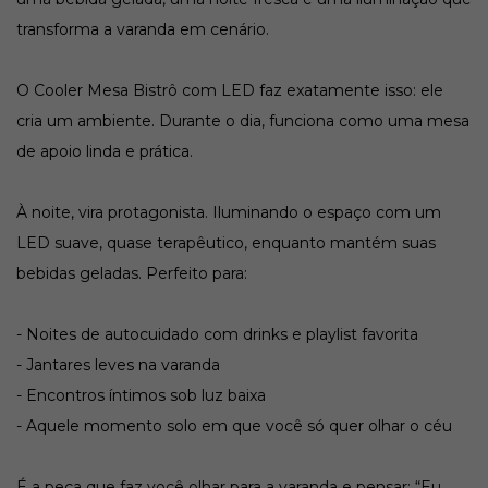
transforma a varanda em cenário.
O Cooler Mesa Bistrô com LED faz exatamente isso: ele
cria um ambiente. Durante o dia, funciona como uma mesa
de apoio linda e prática.
À noite, vira protagonista. Iluminando o espaço com um
LED suave, quase terapêutico, enquanto mantém suas
bebidas geladas. Perfeito para:
- Noites de autocuidado com drinks e playlist favorita
- Jantares leves na varanda
- Encontros íntimos sob luz baixa
- Aquele momento solo em que você só quer olhar o céu
É a peça que faz você olhar para a varanda e pensar: “Eu