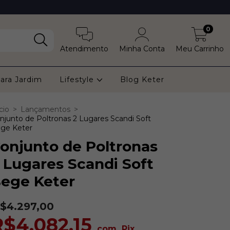
0
Atendimento
Minha Conta
Meu Carrinho
ara Jardim
Lifestyle
Blog Keter
cio
>
Lançamentos
>
njunto de Poltronas 2 Lugares Scandi Soft
ge Keter
onjunto de Poltronas
 Lugares Scandi Soft
ege Keter
$4.297,00
R$4.082,15
com
Pix