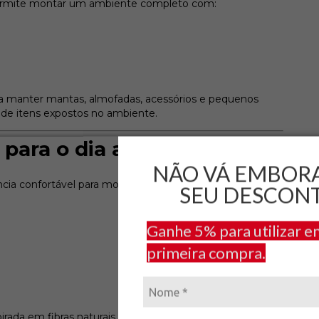
ermite montar um ambiente completo com:
 manter mantas, almofadas, acessórios e pequenos
 de itens expostos no ambiente.
para o dia a dia
NÃO VÁ EMBOR
ncia confortável para momentos de descanso, leitura ou
SEU DESCON
Ganhe 5% para utilizar e
primeira compra.
irada em fibras naturais cria um ambiente acolhedor e