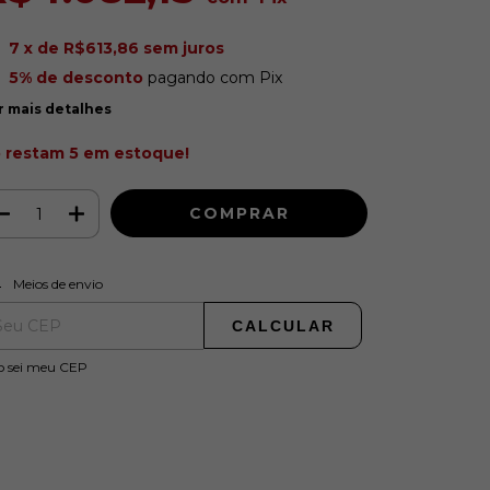
7
x de
R$613,86
sem juros
5% de desconto
pagando com Pix
r mais detalhes
 restam
5
em estoque!
ALTERAR CEP
regas para o CEP:
Meios de envio
CALCULAR
o sei meu CEP