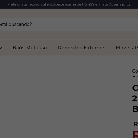
Frete grátis região Sul e Suldeste acima de R$ 499 em até 7x sem juros
Baús Multiuso
Depósitos Externos
Móveis P
Iní
Co
Be
C
2
B
R