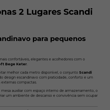
onas 2 Lugares Scandi
candinavo para pequenos
is confortáveis, elegantes e acolhedores com o
oft Bege Keter
.
tar melhor cada metro disponível, o conjunto
Scandi
 design escandinavo com praticidade, conforto e um
as externas compactas.
a mesa auxiliar com espaço interno de armazenamento, o
criar um ambiente de descanso e convivência sem ocupar