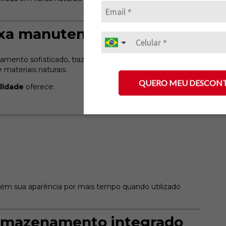
aixa manutenção
abamento sofisticado, trazendo uma sensação natural ao
materiais naturais.
QUERO MEU DESCON
lidade
oferece:
tém sua aparência por mais tempo quando utilizado
rmazenamento integrado