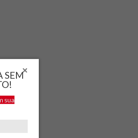
A SEM
TO!
m sua