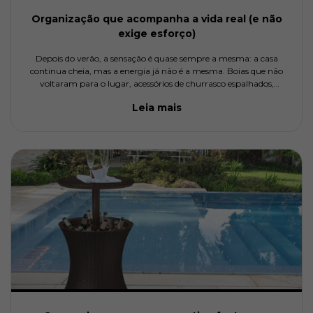
Organização que acompanha a vida real (e não
exige esforço)
Depois do verão, a sensação é quase sempre a mesma: a casa
continua cheia, mas a energia já não é a mesma. Boias que não
voltaram para o lugar, acessórios de churrasco espalhados,
almofadas que vivem mudando de canto… e aquela impressão
Leia mais
constante de