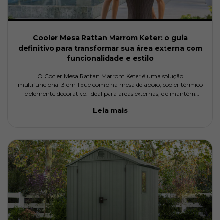
Cooler Mesa Rattan Marrom Keter: o guia
definitivo para transformar sua área externa com
funcionalidade e estilo
O Cooler Mesa Rattan Marrom Keter é uma solução
multifuncional 3 em 1 que combina mesa de apoio, cooler térmico
e elemento decorativo. Ideal para áreas externas, ele mantém
bebidas geladas por horas, organiza o ambiente e ainda eleva o
Leia mais
nível estético