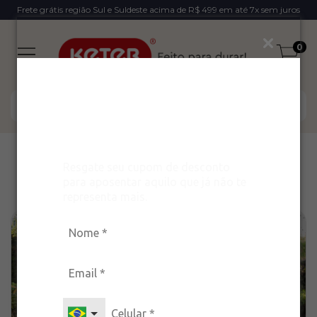
Frete grátis região Sul e Suldeste acima de R$ 499 em até 7x sem juros
0
Ganhe um desconto
exclusivo para arrasar
com estilo!
Início
>
Blog
Resgate seu cupom de desconto
Blog
para aposentar aquilo que já não te
representa mais.