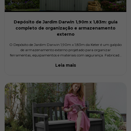
Depósito de Jardim Darwin 1,90m x 1,83m: guia
completo de organização e armazenamento
externo
O Depósito de Jardim Darwin 1,90m x 1,83m da Keter é um galpão
de armazenamento externo projetado para organizar
ferramentas, equipamentos e materiais com segurança. Fabricado
em resina Evotech com aparência de madeira natural, ele combina
Leia mais
durabilida