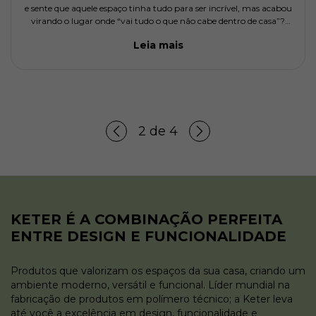
e sente que aquele espaço tinha tudo para ser incrível, mas acabou
virando o lugar onde “vai tudo o que não cabe dentro de casa”?
Bicicleta encostada na parede, almofadas empilhadas num c
Leia mais
2
de
4
KETER É A COMBINAÇÃO PERFEITA
ENTRE DESIGN E FUNCIONALIDADE
Produtos que valorizam os espaços da sua casa, criando um
ambiente moderno, versátil e funcional. Líder mundial na
fabricação de produtos em polímero técnico; a Keter leva
até você a excelência em design, funcionalidade e