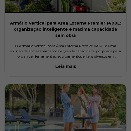
Armário Vertical para Área Externa Premier 1400L:
organização inteligente e máxima capacidade
sem obra
O Armário Vertical para Área Externa Premier 1400L é uma
solução de armazenamento de grande capacidade, projetada para
organizar ferramentas, equipamentos e itens diversos em
ambientes externos com proteção contra chuva, sol e umidade. Ele
Leia mais
combina al