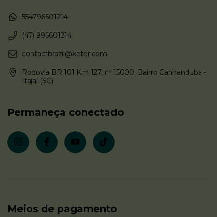
554796601214
(47) 996601214
contactbrazil@keter.com
Rodovia BR 101 Km 127, nº 15000. Bairro Canhanduba -
Itajaí (SC)
Permaneça conectado
Meios de pagamento