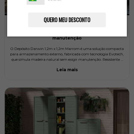
QUERO MEU DESCONTO
Depósito de Jardim Darwin 1,2m x 1,2m Marrom:
organização compacta, resistente e sem
manutenção
O Depósito Darwin 1,2m x 1,2m Marrom é uma solução compacta
para armazenamento externo, fabricada com tecnologia Evotech,
que simula madeira natural sem exigir manutenção. Resistente à
chuva, sol e umidade, ele ajuda a organizar áreas externas pequen
Leia mais